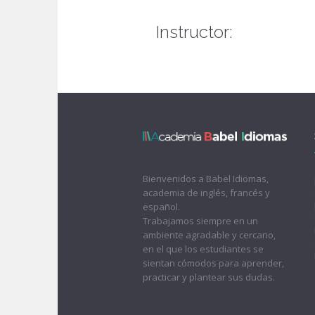
Instructor:
Bienvenidos a Babel Idiomas,
academia de inglés, francés y
español.
Trabajamos siempre en un
ambiente agradable y cercano,
en el que los estudiantes se
sientan cómodos para aprender,
practicar y plantear sus dudas.