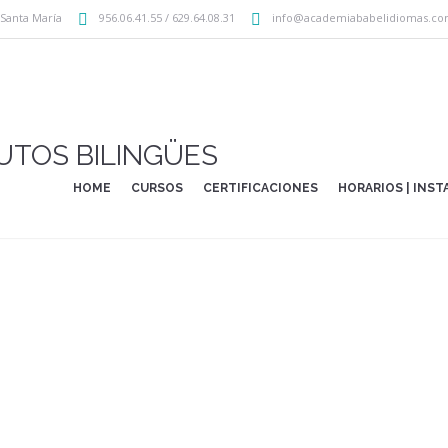
 Santa María
956.06.41.55 / 629.64.08.31
info@academiababelidiomas.c
UTOS BILINGÜES
HOME
CURSOS
CERTIFICACIONES
HORARIOS | INS