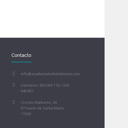
Contacto
info@academiababelidiomas.com
Llamanos: 956 064 1 55 / 629
640 831
Crucero Baleares, 56
El Puerto de Santa María
11500