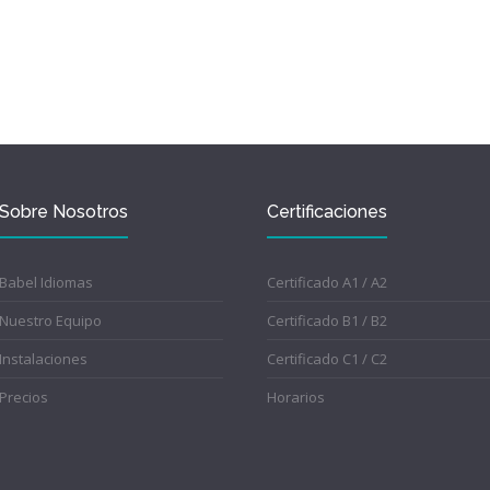
Sobre Nosotros
Certificaciones
Babel Idiomas
Certificado A1 / A2
Nuestro Equipo
Certificado B1 / B2
Instalaciones
Certificado C1 / C2
Precios
Horarios