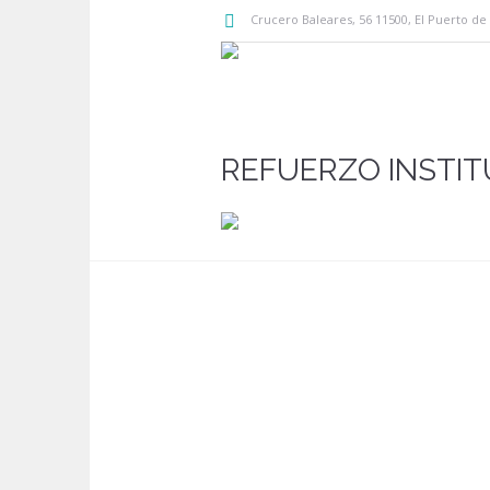
Crucero Baleares
, 56
11500
,
El Puerto de
REFUERZO INSTIT